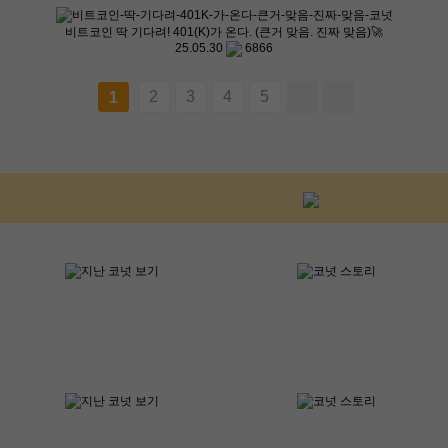
비트코인 딱 기다려! 401(K)가 온다. (큰거 맞음. 진짜 맞음)🚀
25.05.30
6866
2
3
4
5
1