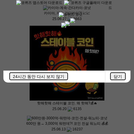
카이아, 계속 간다카이?! 📈📈
25.06.27
6663
24시간 동안 다시 보지 않기
닫기
핫해핫해 스테이블 코인. 왜 핫해?💰🔥
25.06.20
6135
600만 원→ 3,000억 워떤데?! 코인 전설 워뇨띠 💰💰
25.06.13
16237