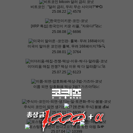
비트코인 : "달러 금리, 우리 무슨 사이야?"💸💞
25.08.22
4578
[XRP 특집] 한국인이 키운 리플, "자유다!"🚀📈
25.08.08
6696
미국이 말아온 코인판 룰북, 무려 168페이지?📝🔍
25.08.01
3764
이더리움 매집 전쟁? 떡상 이유 싹 다 알랴줌! 📈🚀
25.07.25
6123
이쯤 되면 암호화폐 떡상 3법? 가즈아!🚀📈
25.07.18
5844
주식이 코인이 되면 생기는 일? [토큰화 주식] 붐붐 💰📊
25.07.11
6939
포스팅이 코인이 된다고요? 요즘 핫한 야핑 📝💸
25.07.04
10399