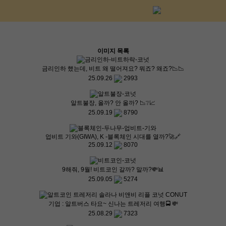
이미지 목록
금리인하 했는데, 비트 왜 떨어져요? 뭐죠? 왜죠?📉📉
25.09.26
2993
알트불장, 올까? 안 올까? 📉❔📈
25.09.19
8790
업비트 기와(GIWA), K -블록체인 시대를 열까?🚀🔗
25.09.12
8070
9해줘, 9월! 비트코인 갈까? 말까?💸📊
25.09.05
5274
기업 : 알트버스 타요~ 신나는 트레저리 여행🚍 💸
25.08.29
7323