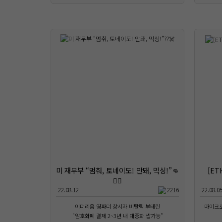
미 재무부 “멈춰, 토네이도! 안돼, 믹싱!”👊
[E
🏴‍☠️
22.08.12
2216
22.08.0
이더리움 영파더 창시자 비탈릭 부테린
마이크로
"암호화폐 결제 2~3년 내 대중화 쌉가능"