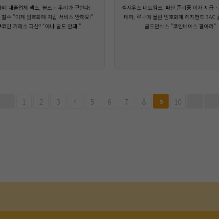
폐 대출업체 넥소, 볼드는 우리가 구한다!
셀시우스 네트워크, 파산 준비중 이자 지급ㆍ
 철수 "이제 암호화폐 지갑 서비스 안해요!"
테라, 루나에 물린 암호화폐 헤지펀드 3AC 
쿠코인 거래소 파산? “아냐 말도 안돼!”
골드만삭스 "코인베이스 팔아라"
1
2
3
4
5
6
7
8
10
9