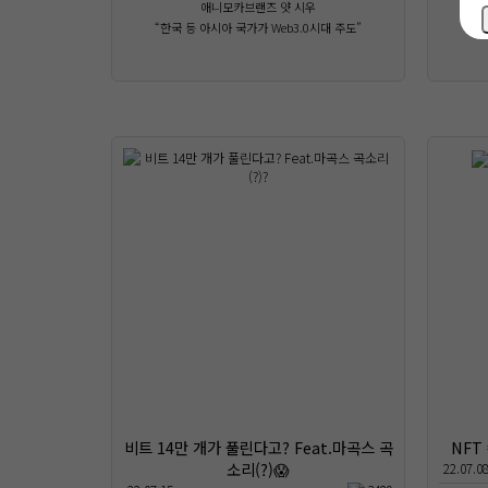
애니모카브랜즈 얏 시우
“한국 등 아시아 국가가 Web3.0시대 주도”
비트 14만 개가 풀린다고? Feat.마곡스 곡
NFT
소리(?)😱
22.07.0