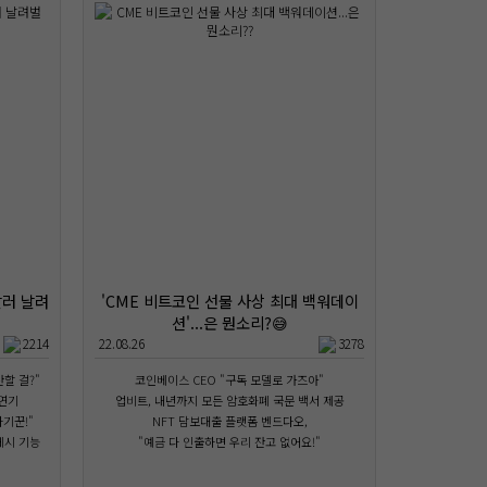
달러 날려
'CME 비트코인 선물 사상 최대 백워데이
션'...은 뭔소리?😅
2214
22.08.26
3278
산할 걸?"
코인베이스 CEO "구독 모델로 가즈아"
 연기
업비트, 내년까지 모든 암호화폐 국문 백서 제공
기꾼!"
NFT 담보대출 플랫폼 벤드다오,
게시 기능
"예금 다 인출하면 우리 잔고 없어요!"