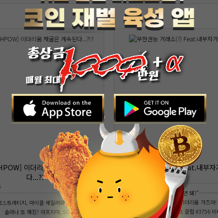
THPOW] 이더리움 채굴은 계속된
무한권능 거래소(?) Feat.내부자
다...?!👊
22.07.29
5
3490
FTX 샘 뱅크먼, “빗썸, 얼마면 돼?”………
콩즈코인 데리고 이더리움 가즈아!
스트레티지, 마이클 세일러와 ‘헤어질 결심’
마돈나 “지루한 원숭이 요트 클럽 #3756 비
솔라나 또 해킹? 아프지마, SOL