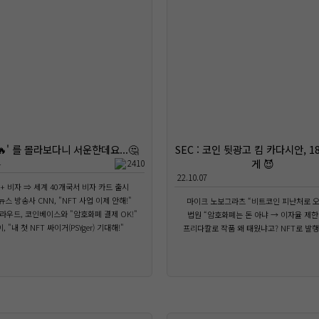
🔥' 를 몰라보다니 서운한데요...🤔
SEC : 코인 뒷광고 킴 카다시안, 1
게 😈
4
2410
22.10.07
 + 비자 ⇒ 세계 40개국서 비자 카드 출시
뉴스 방송사 CNN, "NFT 사업 이제 안해!"
마이크 노보그라츠 “비트코인 피난처로 오
라우드, 코인베이스와 "암호화폐 결제 OK!"
법원 “암호화폐는 돈 아냐 → 이자율 제한
, "내 첫 NFT 싸이거(PSYger) 기대해!"
프리다칼로 작품 왜 태웠냐고? NFT로 발