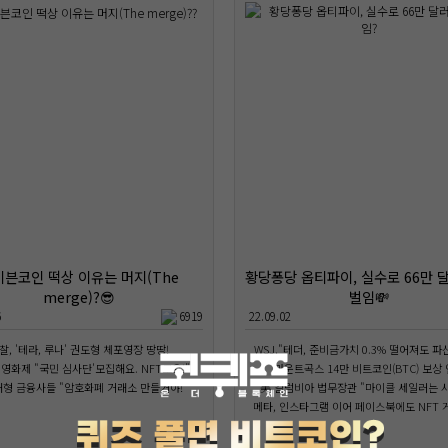
이븐코인 떡상 이유는 머지(The
황당퐁당 옵티파이, 실수로 66만 
merge)?😎
벌임💸
6
6919
22.09.02
찰, '테라, 루나' 권도형 체포영장 땅땅!
WSJ,"테더, 준비금가치 0.3% 떨어져도 파
영화제 "국민 심사단'모집해요. NFT로요!"
마운트곡스 14만 비트코인(BTC) 보상
대형 금융사들 "암호화폐 거래소 만들거야!"
美 컬럼비아 법무장관 "마이클 세일러는 사
메타, 인스타그램 이어 페이스북에도 NFT 