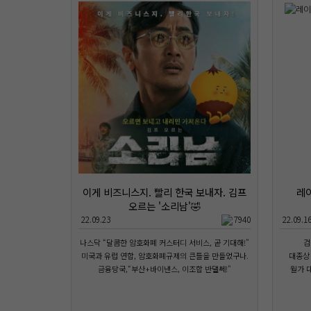
이게 비즈니스지. 빨리 한국 보내자. 김프
레
오르는 '소리남'🤣
22.09.23
7940
22.09.1
나스닥 “달콤한 암호화폐 커스터디 서비스, 곧 기대해!”
검
미국과 유럽 연합, 암호화폐규제의 큰틀을 만들었구나.
대종상 
금융당국,“부산+바이낸스, 이조합 반댈쎄!"
월가 