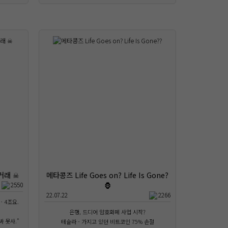
거래 ☠
메타콩즈 Life Goes on? Life Is Gone?
🦍
2550
22.07.22
2266
… 4조요.
은행, 드디어 암호화폐 사업 시작?
싸 못사.”
테슬라 - 가지고 있던 비트코인 75% 손절