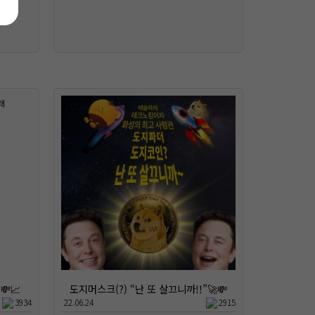
📈
도지머스크(?) “난 또 살끄니까!!”🚀💸
3934
22.06.24
2915