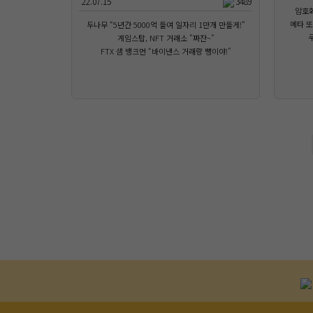
22.07.15
3489
암호화
메타 또
두나무 “5년간 5000억 들여 일자리 1만개 만들게!”
게임스탑, NFT 거래소 "짜잔~"
FTX 샘 뱅크먼 “바이낸스 거래량 뻥이야!"
다음
맨끝