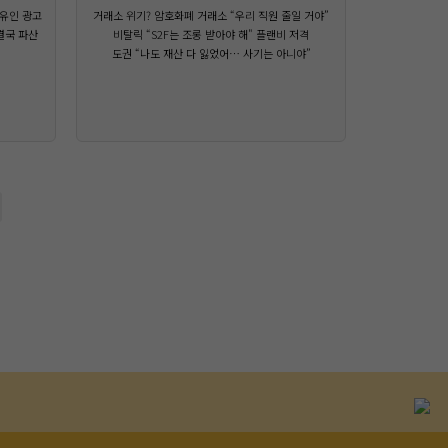
유인 광고
거래소 위기? 암호화폐 거래소 “우리 직원 줄일 거야”
결국 파산
비탈릭 “S2F는 조롱 받아야 해" 플랜비 저격
도권 “나도 재산 다 잃었어… 사기는 아니야”