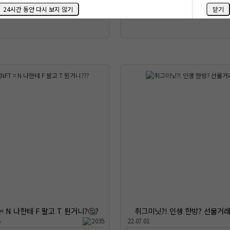
24시간 동안 다시 보지 않기
닫기
 = N 나한테 F 팔고 T 튄거니?🤔?
취그미닛?! 인생 한방? 선물거래
8
2035
22.07.01