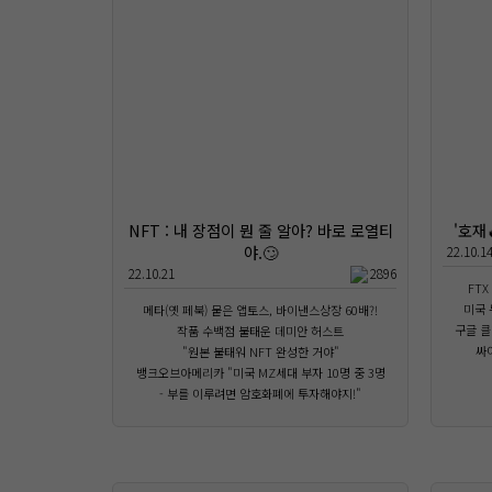
NFT : 내 장점이 뭔 줄 알아? 바로 로열티
'호재
야.🙄
22.10.1
22.10.21
2896
FTX
미국 
메타(옛 페북) 뭍은 앱토스, 바이낸스상장 60배?!
구글 클
작품 수백점 불태운 데미안 허스트
싸이
"원본 불태워 NFT 완성한 거야"
뱅크오브아메리카 "미국 MZ세대 부자 10명 중 3명
- 부를 이루려면 암호화폐에 투자해야지!"