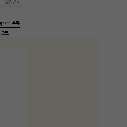
2,351
목록
으로