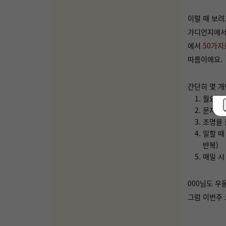
이럴 때 보려
가디언지에서 
에서
50가지
따름이에요.
간단히 몇 개
월요일 
문자 대
조명을 
일할 때
반복)
매일 시
000님도 우
그럼 이번주 