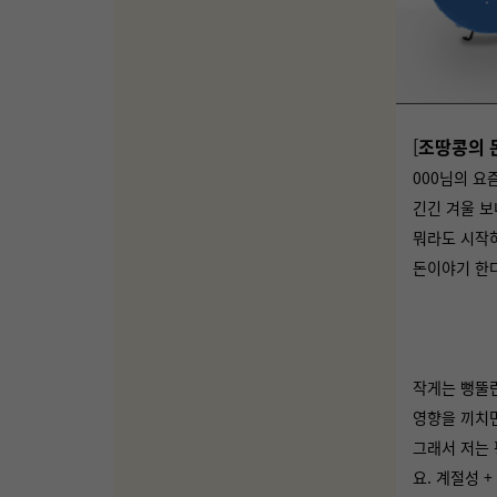
[
조땅콩의 
000님의 요
긴긴 겨울 보
뭐라도 시작
돈이야기 한
작게는 뻥뚤린
영향을 끼치면
그래서 저는 
요. 계절성 