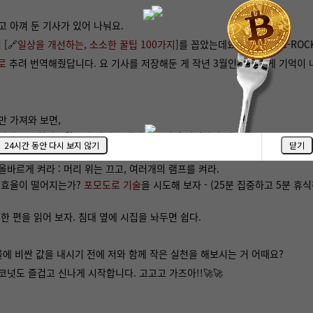
고 아껴 둔 기사가 있어 나눠요.
[🔗
일상을 개선하는, 소소한 꿀팁 100가지
]를 꼽았는데요. 고맙게도 C-ROC
로
추려 번역해줬답니다. 요 기사를 저장해둔 게 작년 3월인데 요렇게 기억이
만 가져와 보면,
밤에 운동하라 - 월요일 밤에는 재미있는 일이 일어나지 않는다.
24시간 동안 다시 보지 않기
닫기
신 음성 메모를 보내보자. 미니 팟캐스트처럼 들릴 것이다.
올바르게 켜라 : 머리 위는 끄고, 여러개의 램프를 켜라.
 효율이 떨어지는가?
포모도로 기술
을 시도해 보자 - (25분 집중하고 5분 휴
 한 편을 읽어 보자. 침대 옆에 시집을 놔두면 쉽다.
울에 비싼 값을 내시기 전에 저와 함께 작은 실천을 해보시는 거 어때요?
코넛도 즐겁고 신나게 시작합니다. 고고고 가즈아!!🚀🚀