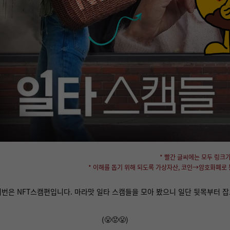
* 빨간 글씨에는 모두 링크가
* 이해를 돕기 위해 되도록 가상자산, 코인→암호화폐로
. 이번은 NFT스캠편입니다. 마라맛 일타 스캠들을 모아 봤으니 일단 뒷목부터 
(😤😡😤)