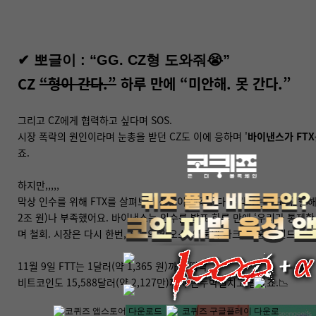
✔
뽀글이 : “GG. CZ형 도와줘😭”
CZ
“형이 간다.”
하루 만에 “미안해. 못 간다.”
그리고 CZ에게 협력하고 싶다며 SOS.
시장 폭락의 원인이라며 눈총을 받던 CZ도 이에 응하며 '
바이낸스가 FT
죠.
하지만,,,,,
막상 인수를 위해 FTX를 살펴보니 상황이 생각보다 심각했는데요. 인출해줄
2조 원)나 부족했어요. 바이낸스는 인수를 발표 하루 만에 ‘우리가 통제할
며 철회. 시장은 다시 한번, 혼돈의 카오스. 어둠의 다크, 질풍의 윈드…….
11월 9일 FTT는 1달러(약 1,365 원)까지 떡락.
비트코인도 15,588달러(약 2,127만)까지 곤두박질치고 말았죠.📉