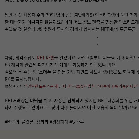
(당장은 미국 소규모 이용자에 한해 테스트한 후 다른 나라 확대 계획)
월간 활성 사용자 수가 20억 명이 넘는
인스타그램이 NFT 거래
(지난해 기준)
한 대중화가 이뤄지지 않을까요? 이미 어느 정도 팬층을 형성한 인스타그
수월할 것 같은데..🤔 후원과 투자의 경계가 합쳐지는 NFT세상! 두근두근…
.
.
.
아참, 게임스탑도
NFT 마켓
을 열었어요. 사실 7월부터 퍼블릭 베타 버전으
b3 게임과 관련된 디지털자산 거래도 가능하게 만들었나 봐요.
걸으면 돈 주는 앱 '스테픈'을 만든 기업 파인드 사토시 랩(FSL)도 회원제 NF
R)'를 출시했답니다.
📰참고 기사 :
"걸으면 토큰 주는 게 끝 아냐"…COO가 밝힌 '스테픈이 지속 가능한 이유'
NFT거래량은 바닥을 치고, 시장은 침체되어 있지만 NFT 대중화를 위한 거
하게 진행되고 있어요. 그 땅이 다 만들어지면 어떤 모습의 싹이 날까요?🌱
#NFT의_플랫폼_삼키키 #굉장하다 #많관부