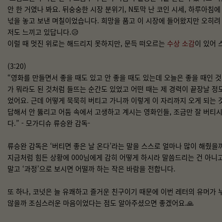
안 한 거였나 봐요. 뒤숭숭한 시장 분위기, N토막 난 코인 시세, 하루아
넋을 놓고 보낸 며칠이었습니다. 희망을 품고 이 시장에 들어왔지만 오히려
저도 느끼고 있답니다.😥
이럴 때 멋진 위로는 해드리지 못하지만, 문득 떠오르는
수상 소감
이 있어 
(3:20)
“영화를 만들면서 좋을 때도 있고 안 좋을 때도 있는데 오늘은 좋을 때인 것
가 뭐라도 된 것처럼 들뜨는 순간도 있었고 어떤 때는 제 경력이 끝장날 정
었어요. 근데 어떻게 묵묵히 버티고 가니까 이렇게 이 자리까지 오게 되는 
답해서 안 뚫리고 어둠 속에서 고생하고 계시는 영화인들, 조금만 잘 버티시
다.” - 모가디슈 류승완 감독-
류승완 감독은 ‘버티면 좋은 날 온다’라는 말을 스스로 얼마나 많이 해줬을
지금처럼 힘든 상황에 000님에게 감히 어떻게 하시라 말씀드리는 건 아니고
말고 ‘과정’으로 보시면 어떨까 하는 작은 바람을 전합니다.
또 하나, 코넛은 늘 유쾌하고 즐거운 친구이기 때문에 이번 레터의 유머가
않을까 조심스러운 마음이었다는 점도 알아주셨으면 좋겠어요.🙏