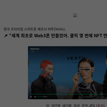
영국 프리미엄 스마트폰 제조사
버투(Vertu),
📌 “세계 최초로 Web3폰 만들었어. 클릭 몇 번에 NFT 
이_극단적_세기말_감성_무엇.JPG (
출처
)