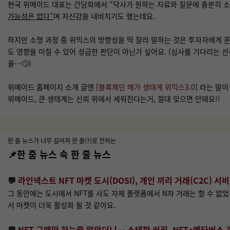
현국 위메이드 대표는 간담회에서 “닥사가 원하는 자료와 질문에 충분히 소
가능성은 없다”
며 자신감을 내비치기도 했는데요.
하지만 소명 과정 중 위믹스의 방향성을 딱 잘라 말하는 것은 투자자에게 
도 영향을 미칠 수 있어 성급한 판단이 아닌가 싶어요. (심사를 기다리는 
꼴…🙄)
위메이드 홈페이지 소개 글엔 [
블록체인 메가 생태계 위믹스3.0
] 라는 말이
위메이드, 큰 생태계는 신뢰 위에서 세워진다는거, 절대 잊으면 안돼요!!
한 줌 뉴스가 너무 길어져 한 줄(?)로 전하는
📌한 줌 뉴스 속 한 줄 뉴스
💬
라인넥스트 NFT 마켓 도시(DOSI), 개인 끼리 거래(C2C) 서
그 동안에는 도시에서 NFT를 사도 자체 플랫폼에서 N차 거래는 할 수 없었
서 마켓이 더욱 활성화 될 것 같아요.
💬
NFT 구매만 하는줄 알았더니… 스테판 커리, NFT+메타버스 