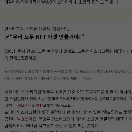
히말라야 악어가죽과 Web3의 조합이라니. 초월적 융합 그 잡채…!
인스타그램, 스테픈 개발사, 게임스탑,
📌
“우리 모두 NFT 마켓 만들거야!”
000님, 먼저 인스타그램 얘기부터 할게요. 그동안 인스타그램의 NFT에 
속 전해드렸잖아요.
올 3월 인스타그램 NFT 도입 발표 → 5월 NFT 기능 테스트 = 선별된 사용자 프로필과 피
0개국 사용자에게 NFT 기능 공식 출시. 헥헥. 바쁘다 바빠.💦
사실 이런 인스타그램의 빠른 걸음은 단순 NFT 프로필만을 위한 게 아니에요
한 스텝인데요.
(이미 지난 3월 마크 주커버그 메타(옛 페이스북, 인스타그램 모회사) 
(NFT) 마켓으로 만들겠다
”고 밝히기도 했고요. )
드디어 인스타그램이 NFT 제작부터 판매까지 할 수 있는 '엔드투엔드 툴킷'(end-
공한다
발표했어요
. 앞으론 인스타그램에 메타마스크만 연결하면 NFT 거
램에서 바로 NFT를 사고팔고 즐길 수 있게 되는 건데요.