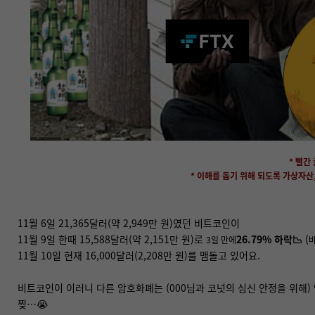
* 빨간
* 이해를 돕기 위해 되도록 가상자산,
11월 6일 21,365달러(약 2,949만 원)였던 비트코인이
11월 9일 한때 15,588달러(약 2,151만 원)로
26.79% 하락📉
(
3일 만에
11월 10일 현재 16,000달러(2,208만 원)를 맴돌고 있어요.
비트코인이 이러니 다른 암호화폐는 (000님과 코넛의 심신 안정을 위해) 안
찢…😭