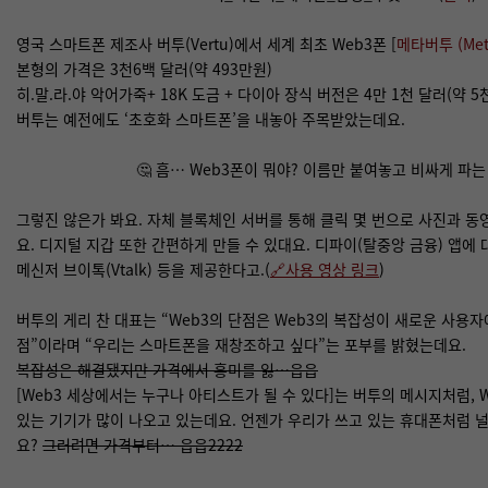
영국 스마트폰 제조사 버투(Vertu)에서 세계 최초 Web3폰 [
메타버투 (Meta
본형의 가격은 3천6백 달러(약 493만원)
히.말.라.야 악어가죽+ 18K 도금 + 다이아 장식 버전은 4만 1천 달러(약 5천
버투는 예전에도 ‘초호화 스마트폰’을 내놓아 주목받았는데요.
🤔 흠… Web3폰이 뭐야? 이름만 붙여놓고 비싸게 파는 
그렇진 않은가 봐요. 자체 블록체인 서버를 통해 클릭 몇 번으로 사진과 동영
요. 디지털 지갑 또한 간편하게 만들 수 있대요. 디파이(탈중앙 금융) 앱에
메신저 브이톡(Vtalk) 등을 제공한다고.(
🔗사용 영상
링크
)
버투의 게리 찬 대표는 “Web3의 단점은 Web3의 복잡성이 새로운 사용
점”이라며 “우리는 스마트폰을 재창조하고 싶다”는 포부를 밝혔는데요.
복잡성은 해결됐지만 가격에서 흥미를 잃…읍읍
[Web3 세상에서는 누구나 아티스트가 될 수 있다]는 버투의 메시지처럼, 
있는 기기가 많이 나오고 있는데요. 언젠가 우리가 쓰고 있는 휴대폰처럼 
요?
그러려면 가격부터… 읍읍2222