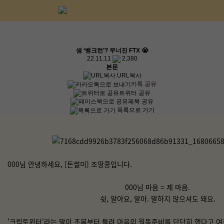
샘 ‘뱅크런’? 무너진 FTX 😭
22.11.11
2,380
본문
URL복사
카톡 공유
트위터 공유
페북 공유
목록으로 가기
000님 안녕하세요, [
돈썰미
] 조땅콩입니다.
000님 마음 = 제 마음.
쉿, 알아요, 알아. 말하지 않으셔도 돼요.
'크립토윈터'라는 말이 초봄부터 들려 마음의 월동준비를 단단히 했다고 여