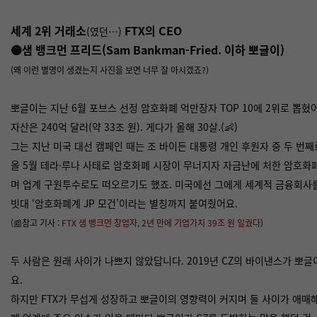
세계 2위 거래소
FTX의 CEO
(였던…)
🟡
샘 뱅크먼 프리드(Sam Bankman-Fried. 이하 뽀글이)
(왜 이런 별명이 생겼는지 사진을 보면 너무 잘 아시겠죠?)
뽀글이는 지난 6월 포브스 선정 암호화폐 억만장자 TOP 10에 2위로 뽑혔
자산은 240억 달러(약 33조 원). 게다가 올해 30살.(👶)
그는 지난 미국 대선 캠페인 때는 조 바이든 대통령 개인 후원자 중 두 번
올 5월 테라·루나 사태로 암호화폐 시장이 무너지자 자금난에 처한 암호화
며 업계 구원투수로도 떠오르기도 했죠. 미국에선 그에게 세계적 금융회사
빗대 ‘암호화폐계 JP 모건’이라는 별칭까지 붙여줬어요.
(📰참고 기사 :
FTX 샘 뱅크먼 창업자, 2년 만에 기업가치 39조 원 일궜다
)
두 사람은 원래 사이가 나쁘지 않았답니다.
2019년 CZ의 바이낸스가 뽀글
요.
하지만 FTX가 무섭게 성장하고 뽀글이의 영향력이 커지며 둘 사이가 애매