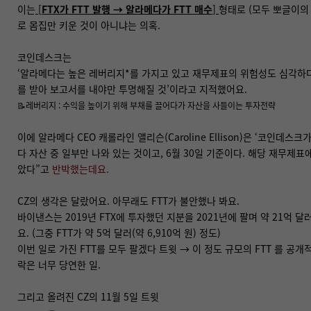
이는
[
FTX가 FTT 발행 → 알라메다가 FTT 매수
]
형태로 (모두 뽀글이의
로 몸집만 키운 것이 아니냐는 의혹.
코인데스크는
‘알라메다는 높은 레버리지*를 가지고 있고 재무제표의 위험성도 심각하다
를 받아 보고서를 내야만 투명해질 것’이라고 지적했어요.
📝레버리지 : 수익을 높이기 위해 부채를 끌어다가 자산을 사들이는 투자전략
이에 알라메다 CEO 캐롤라인 앨리슨(Caroline Ellison)은 ‘코인데
다 자산 중 일부만 나와 있는 것이고, 6월 30일 기준이다. 해당 재무제표
았다”고
반박했는데요
.
CZ의 생각은 달랐어요. 아무래도 FTT가 불안했나 봐요.
바이낸스는 2019년 FTX에 투자했던 지분을 2021년에 팔며 약 21억 
요. (그중 FTT가 약 5억 달러(약 6,910억 원) 정도)
이번 일로 가진 FTT를 모두 팔겠다 트윗 → 이 정도 규모의 FTT 를 공개
락은 너무 당연한 일.
그리고 올려진 CZ의 11월 5일 트윗