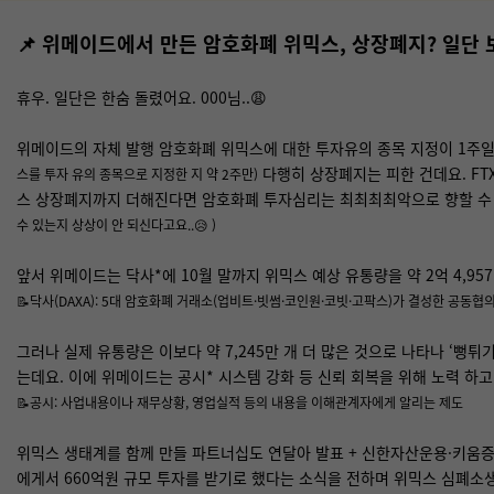
📌 위메이드에서 만든 암호화폐 위믹스, 상장폐지? 일단 
휴우. 일단은 한숨 돌렸어요. 000님..😩
위메이드의 자체 발행 암호화폐 위믹스에 대한 투자유의 종목 지정이 1주일
다행히 상장폐지는 피한 건데요. FT
스를 투자 유의 종목으로 지정한 지 약 2주만)
스 상장폐지까지 더해진다면 암호화폐 투자심리는 최최최최악으로 향할 수
수 있는지 상상이 안 되신다고요..😥 )
앞서 위메이드는 닥사*에 10월 말까지 위믹스 예상 유통량을 약 2억 4,95
📝닥사(DAXA): 5대 암호화폐 거래소(업비트·빗썸·코인원·코빗·고팍스)가 결성한 공동협
그러나 실제 유통량은 이보다 약 7,245만 개 더 많은 것으로 나타나 ‘뻥튀
는데요. 이에 위메이드는 공시* 시스템 강화 등 신뢰 회복을 위해 노력 하고
📝공시: 사업내용이나 재무상황, 영업실적 등의 내용을 이해관계자에게 알리는 제도
위믹스 생태계를 함께 만들 파트너십도 연달아 발표 + 신한자산운용·키움증
에게서 660억원 규모 투자를 받기로 했다는 소식을 전하며 위믹스 심폐소생