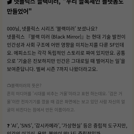
🎬 넷플릭스 블랙미러, "우리 블록체인 플랫폼도
만들었어"
000님, 넷플릭스 시리즈 ‘블랙미러’ 보셨나요?
넷플릭스 『블랙 미러 (Black Mirror)』는 현대 기술 발전이
인간성과 사회 구조에 어떤 영향을 미치는지를 다룬 SF인데
요. 에피소드는 각각 독립적인 스토리로 짜여 있지만요. 공통
으로 ‘기술은 진보하지만 인간은 그대로일 때 벌어지는 일’을
보여준답니다. 벌써 시즌 7까지 나왔더라고요.
📺블랙미러의 뜻은?
흔히 미디어를 '시대를 비추는 거울’이라고 표현 하는데요. '검은 거
울'이란 전자기기를 껐을 때 검은 화면에는 보고 있던 사람 자신의 얼
굴이 비친다는 점에서 만든 이름이라고.
❓ ‘AI’, ‘SNS’, ‘감시카메라’, ‘가상현실’ 등은 중립적 도구지만,
인간의 이기심, 욕망, 불안이 만나도 중립적일까