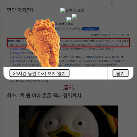
만약 어기면?
24시간 동안 다시 보지 않기
닫기
[
출처
]
최소 1억 원 이하 벌금 최대 징역까지