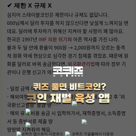
✔ 제한 X 규제 X
심지어 스테이블코인은 제한이나 규제도 없답니다.
000님께서 달러 투자를 하지 않으신다면 낯설게 느껴지실 텐
데요. 달러에 투자하기 위해선 지켜야 할 사항이 꽤 많아요.
한국은 1997년
IMF 외환 위기
의 아픈 역사를 가진 나라.
불과 두 달 만에 환율이 900원 → 2,000원까지 오르는 충격
적 원화 약세 현상으로 심각한 경기 침체를 겪었죠. 때문에 원
화를 달러로 바꿔 송금한다면,
외국환관리법
에 따라 정부 기
관이나 은행 신고가 의무에요.
- 일정 금액 이상 외환 거래, 송금, 수신시 신고 땅
- 해외여행 시 1만 달러 이상 가져간다면 관세청 신고 후 '외
국환신고필증’ 발급 땅
- 해외 유학 비용 송금 시 입학허가서, 재학증명서, 소득증명
서 등 증빙서류 제출 땅
땅땅땅 지켜줘야 해요.