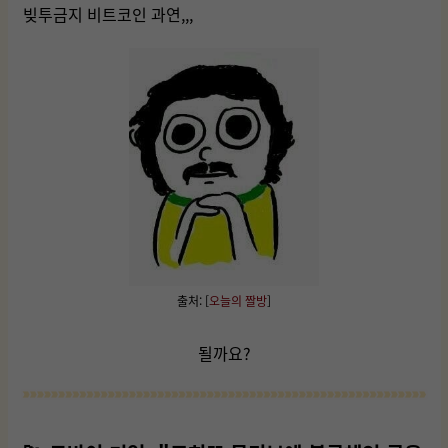
빚투금지 비트코인 과연,,,
출처: [
오늘의 짤방
]
될까요?