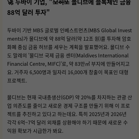
🚀
두바이 기업, "
모히또
몰디브에 블록체인 금융
88억 달러 투자"
두바이 기반 MBS 글로벌 인베스트먼츠(MBS Global Invest
ments)가 몰디브에 약 88억 달러(약 12조 원)를 투자해 암호
화폐 중심 금융 허브를 세우는 계획을 발표했어요. 몰디브 수
도 말레의 '몰디브 국제 금융 센터(Maldives International
Financial Centre, MIFC)'로, 약 83만㎡ 부지에 만들어지고
요. 거주자 6,500명과 일자리 16,000개 창출이 목표인 대형
프로젝트.
몰디브는 현재 국내총생산(GDP) 약 20%를 차지하는 관광 산
업 의존도를 줄이고 새로운 경제 구조를 만들기 위해 이 프로
젝트를 추진하고 있다고 하는데요. 특히 2025년과 2026년
각각 6억~7억 달러 외채를 상환해야 하기 때문에 새로운 수
익원 확보가 시급한가 봐요.