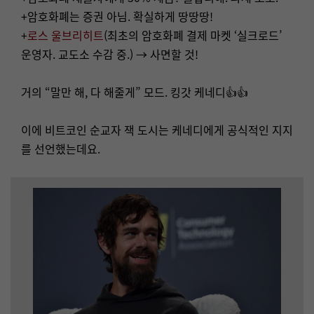
+암호화폐는 증권 아님. 확실하게 땅땅땅!
+
로스 울브리히트
(최초의 암호화폐 결제 마켓 ‘실크로드’
운영자. 교도소 수감 중.) → 사면할 것!
거의 “말만 해, 다 해줄게” 모드. 킹갓 케네디👍👍
이에 비트코인 순교자 잭 도시는 케네디에게 공식적인 지지
를 선언했는데요.