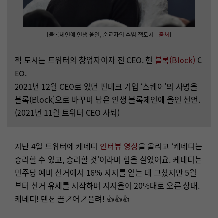
[블록체인에 인생 올인, 순교자의 수염 잭도시
-
출처
]
잭 도시는 트위터의 창업자이자 전 CEO. 현
블록(Block)
C
EO.
2021년 12월 CEO로 있던 핀테크 기업 ‘스퀘어’의 사명을
블록(Block)으로 바꾸며 남은 인생 블록체인에 올인 선언.
(2021년 11월 트위터 CEO 사퇴)
지난 4일 트위터에 케네디
인터뷰 영상
을 올리고 ‘케네디는
승리할 수 있고, 승리할 것’이라며 힘을 실었어요. 케네디는
민주당 예비 선거에서 16% 지지를 얻는 데 그쳤지만 5월
부터 선거 유세를 시작하며 지지율이 20%대로 오른 상태.
케네디! 텐션 끌↗어↗올려! 👍👍👍