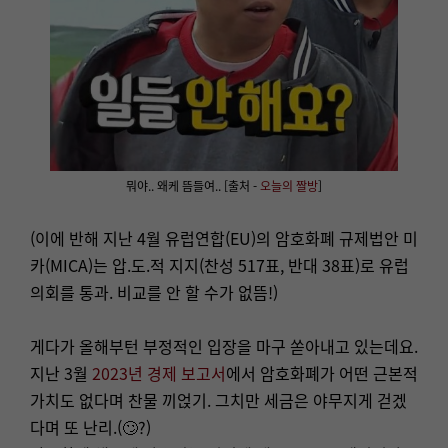
뭐야.. 왜케 뜸들여.. [출처 -
오늘의 짤방
]
(이에 반해 지난 4월 유럽연합(EU)의 암호화폐 규제법안 미
카(MICA)는 압.도.적 지지(찬성 517표, 반대 38표)로 유럽
의회를 통과. 비교를 안 할 수가 없뜸!)
게다가 올해부턴 부정적인 입장을 마구 쏟아내고 있는데요.
지난 3월
2023년 경제 보고서
에서 암호화폐가 어떤 근본적
가치도 없다며 찬물 끼얹기. 그치만 세금은 야무지게 걷겠
다며 또 난리.(🙄?)