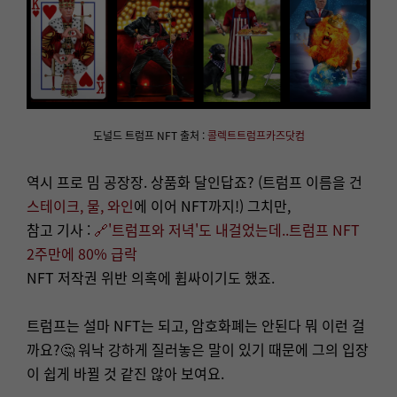
도널드 트럼프 NFT 출처 :
콜렉트트럼프카즈닷컴
역시 프로 밈 공장장. 상품화 달인답죠? (트럼프 이름을 건
스테이크, 물, 와인
에 이어 NFT까지!) 그치만,
참고 기사 :
🔗
'트럼프와 저녁'도 내걸었는데..트럼프 NFT
2주만에 80% 급락
NFT 저작권 위반 의혹에 휩싸이기도 했죠.
트럼프는 설마 NFT는 되고, 암호화폐는 안된다 뭐 이런 걸
까요?🤔 워낙 강하게 질러놓은 말이 있기 때문에 그의 입장
이 쉽게 바뀔 것 같진 않아 보여요.