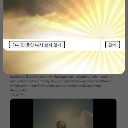
잘한다. 짝!
👏
잘한다. 짝!
👏
[출처 -
오늘의 짤방
]
지난 28일
트위터에 비트코인 지지
영상을 올리며 “저는 대
통령이 되면 비트코인을 쓰고 가질 수 있는 당신의 권리를
보호할 것입니다 (….) 비트코인은 정부 기관이 보다 투명하
고 민주적인 미래를 만들 수 있는 길을 열어줍니다.”라고
24시간 동안 다시 보지 않기
닫기
했고요.