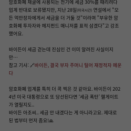
암호화폐 채굴에 사용되는 전기에 세금 30%를 때리려다
업계 반대로 보류됐지만, 지난 28일
연설에서 "모
(미국시간)
든 억만장자에게서 세금을 더 거둘 것"이라며 "부유한 암
호화폐 투자자와 헤지펀드 매니저를 표적 삼겠다"고 강조
했어요.
바이든이 세금 걷는데 진심인 건 이미 알려진 사실이지
만…
참고 기사: 🔗
바이든, 결국 부자 주머니 털어 재정적자 메운
다
암호화폐 업계를 특히 더 콕 찍은 것 같아요. 바이든이 202
4년 미국 대통령으로 또 당선된다면 ‘세금 폭탄’ 헬게이트
가 열릴지도..
바이든 아조씨.. 세금 안 내겠다는 게 아니라고요. 제대로
된 법부터 먼저 좀요!🙏