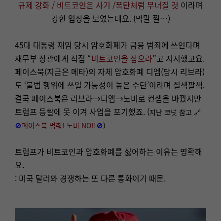
규제 강화
/
비트코인은 사기 /
폭탄처럼 무너질 것
이라며
강한 입장을 보였는데요. (막말 쩔…)
45대 대통령 재임 당시 암호화폐가 금융 범죄에 쓰인다며
재무부 장관에게 직접 “
비트코인을 잡으라
”고 지시했고요.
페이스북(지금은 메타)의 자체 암호화폐 디엠(당시 리브라)
도 ‘불법 행위에 쓰일 가능성이 높은 수단’이라며 질색팔색.
결국 페이스북은 리브라→디엠→노비로 컨셉을 바꿨지만
트럼프 등쌀에 못 이겨 사업을 포기했죠. (
지난 코넛 참고 🔗
🚫
페이스북 멈춰! 노비 NO!!
🚫
)
트럼프가 비트코인과 암호화폐를 싫어하는 이유는 명확해
요.
: 미국 달러와 경쟁하는 또 다른 통화이기 때문.