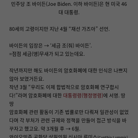
민주당 조 바이든(Joe Biden. 이하 바이든)은 현 미국 46
대 대통령.
80세의 고령이지만 지난 4월 “재선 가즈아” 선언.
바이든의 입장은 → ‘세금 조(줘) 바이든’.
=점점 세금(앵)무새가 되고 있는데요.
작년까지만 해도 바이든의 암호화폐에 대한 인식은 나쁘지
않아 보였거든요.
작년 3월 “우리도 이제 합법적으로 암호화폐 연구합시
다!”라며 암호화폐에 대한
대통령령(행정명령)
에 서명. 땅
땅
암호화폐 관련 활동이 기존 법률로만 다뤄져 일관성이 없었
다며 각 부처가 관련 규제와 정책을 만들어 접근 방식을 바
꾸자고 했고요. 약 3개월 후 → 6월.
와이오밍주 공화당 상원의원 신시아 루미스
(Cynthia Lummis)