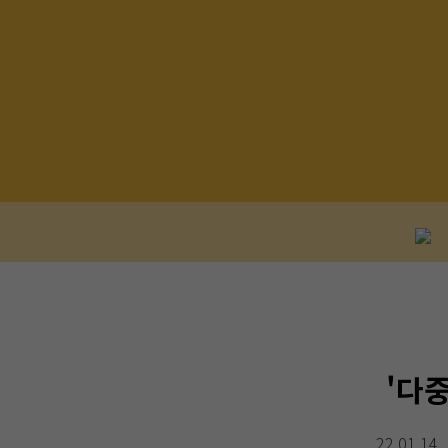
'다중
22.01.14