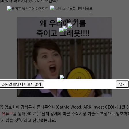
되었나 봐요.(지못미. 비트코인😨)
24시간 동안 다시 보지 않기
닫기
) 암호화폐 강세론자 돈나무언니(Cathie Wood. ARK Invest CEO)가 1월
st 유튜브
를 통해(
40:21
) “달러 강세에 따른 주식시장 기술주 조정으로 암호
 길지 않을 것”이라고 전망했는데요.