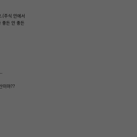
.(주식 안에서
 좋든 안 좋든
.
산이야??