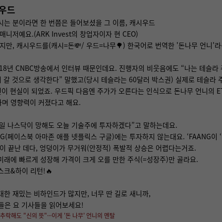
시우드
시는 분이라면 한 번쯤은 들어보셨을 그 이름, 캐시우드
매니저예요.(ARK Invest의 창업자이자 현 CEO)
지만, 캐시우드를(캐시=돈💸/ 우드=나무🌳) 한국어로 번역한 '돈나무 언니'
018년 CNBC방송에서 인터뷰 때문인데요. 진행자의 비웃음에도 “나는 테슬라
지 갈 것으로 생각한다” 말했고(당시 테슬라는 60달러 박스권) 실제로 테슬라
예언이 현실이 되었죠. 우드픽 다음엔 주가가 오른다는 인식으로 돈나무 언니의 E
며 영향력이 커졌다고 해요.
일 나스닥이 망해도 오늘 기술주에 투자하겠다”고 말하는데요.
NG(페이스북 아마존 애플 넷플릭스 구글)에는 투자하지 않는대요. ‘FAANG이 
증이 끝난 데다, 엉덩이가 무거워(안정적) 폭발적 상승은 어렵다는거죠.
미래에 빠르게 성장해 가격이 크게 오를 만한 주식(=성장주)만 골라요.
스크&하이 리턴!🔥
대한 재밌는 비하인드가 많지만, 너무 딴 길로 새니까,
들은 요 기사들을 읽어보세요!
추락해도 "신의 뜻"···이게 '돈 나무' 언니의 멘탈