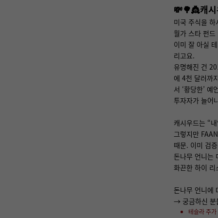
💸🌳👸캐
미국 주식을 하
월가 스타 펀드 
이미 잘 아실 테
리고요.
유명해진 건 2
에 4천 달러까
서 ‘황당한’ 
투자자가 늘어나
캐시우드는 “내
그렇지만 FAA
때문. 이미 검
돈나무 언니는 
화끈한 하이 리
돈나무 언니에 
→ 궁금하신 분
테슬라 주가 