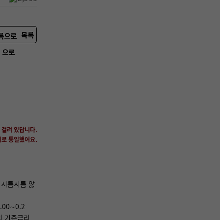
목록
으로
가 걸려 있답니다
.
폐로 통일했어요
.
 시름시름 앓
00∼0.2
의 기준금리