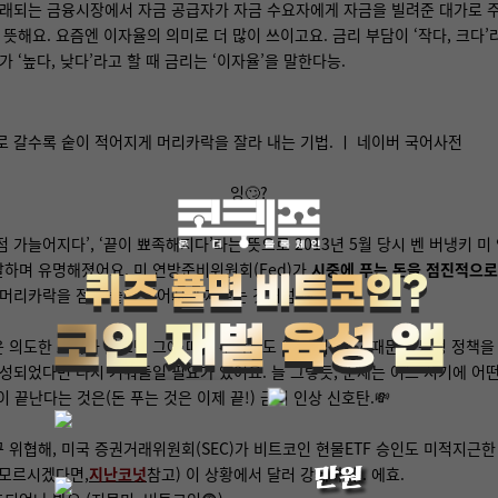
거래되는 금융시장에서 자금 공급자가 자금 수요자에게 자금을 빌려준 대가로 주는
 뜻해요. 요즘엔 이자율의 의미로 더 많이 쓰이고요. 금리 부담이 ‘작다, 크다’
가 ‘높다, 낮다’라고 할 때 금리는 ‘이자율’을 말한다능.
 갈수록 숱이 적어지게 머리카락을 잘라 내는 기법. ㅣ 네이버 국어사전
잉🙄?
점 가늘어지다’, ‘끝이 뾰족해지다’라는 뜻으로 2013년 5월 당시 벤 버냉키 
 말하며 유명해졌어요. 미 연방준비위원회(Fed)가
시중에 푸는 돈을 점진적으로
 머리카락을 점점 숱이 적어지게 자르는 것처럼!👦
 의도한 효과가 있으면 그에 따른 부작용도 있는 법이죠? 때문에 특정 정책을 
달성되었다면 다시 거둬들일 필요가 있어요. 늘 그렇듯, 문제는 어느 시기에 어
 끝난다는 것은(돈 푸는 것은 이제 끝!) 금리 인상 신호탄.💸
 위협해, 미국 증권거래위원회(SEC)가 비트코인 현물ETF 승인도 미적지근한
 모르시겠다면,
지난코넛
참고) 이 상황에서 달러 강세까지.. 에효.