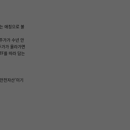
라는 애칭으로 불
 주가가 수년 안
 주가가 올라가면
TF를 따라 담는
‘안전자산’이기