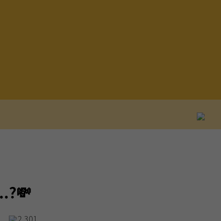
.?💸
2,301