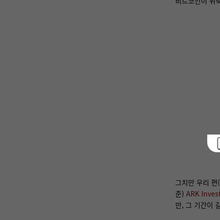
비트코인이 위축
그치만 우리 편(?
준)
ARK Inve
만, 그 기간이