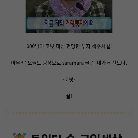
000님이 코넛 대신 현명한 투자 해주시길!
마무리: 오늘도 텅장으로 saramara 글 쓴 내가 레전드다.
-코넛-
끝!