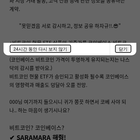
와 시장 거래 활동, 고객 신원 등에 관한 정보를 공유하는
계약.
"못믿겠음 서로 감시하고, 정보 공유 하자규!!.😎"
+비트코인 현물 ETF 상품의 기준가를 코인베이스 비트코
24시간 동안 다시 보지 않기
닫기
인 가격으로 하겠다는 것.
(코인베이스 비트코인 가격이 투명하게 유지되는지는 나스
닥의 감시를 받아요.)
비트코인 현물 ETF가 승인되고 활성화 될수록 코인베이스
의 영향력과 매출도 덩달아 오를 전망.
000님 여기까지 들으시니 귀가 쫑끗 하면서 코베 사야 되
나.. 하는 마음이 생기시나요?
비트코인? 코인베이스?
✔
SARAMARA 해줭!