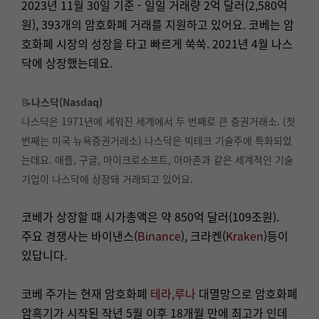
2023년 11월 30일 기준 - 일일 거래량 2억 달러(2,580억
원), 393개의 암호화폐 거래를 지원하고 있어요. 코베는 암
호화폐 시장의 성장을 타고 빠르게 쑥쑥. 2021년 4월 나스
닥에 상장했는데요.
📝
나스닥(Nasdaq)
나스닥
은 1971년에 세워진 세계에서 두 번째로 큰 증권거래소. (첫
번째는 미국 뉴욕증권거래소) 나스닥은 빅테크 기술주에 특화되었
는데요. 애플, 구글, 마이크로소프트, 아마존과 같은 세계적인 기술
기업이 나스닥에 상장돼 거래되고 있어요.
코베가 상장할 때 시가총액은 약 850억 달러(109조원).
주요 경쟁사는 바이낸스(
Binance
), 크라켄(
Kraken
)등이
있답니다.
코베 주가는 현재 암호화폐
테라,루나
대멸망으로 암호화폐
암흑기가 시작된 작년 5월 이후 18개월 만에 최고가 인데