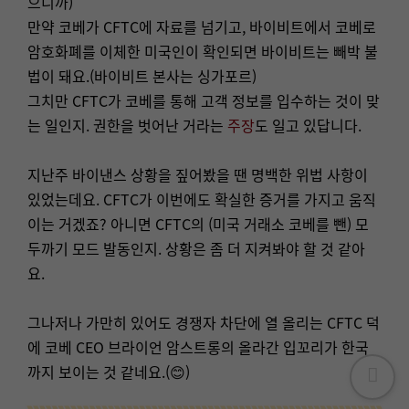
으니까)
만약 코베가 CFTC에 자료를 넘기고, 바이비트에서 코베로
암호화폐를 이체한 미국인이 확인되면 바이비트는 빼박 불
법이 돼요.(바이비트 본사는 싱가포르)
그치만 CFTC가 코베를 통해 고객 정보를 입수하는 것이 맞
는 일인지. 권한을 벗어난 거라는
주장
도 일고 있답니다.
지난주 바이낸스 상황을 짚어봤을 땐 명백한 위법 사항이
있었는데요. CFTC가 이번에도 확실한 증거를 가지고 움직
이는 거겠죠? 아니면 CFTC의 (미국 거래소 코베를 뺀) 모
두까기 모드 발동인지. 상황은 좀 더 지켜봐야 할 것 같아
요.
그나저나 가만히 있어도 경쟁자 차단에 열 올리는 CFTC 덕
에 코베 CEO 브라이언 암스트롱의 올라간 입꼬리가 한국
까지 보이는 것 같네요.(😊)