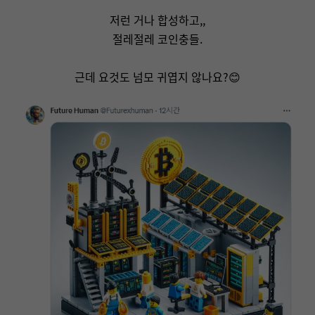
저런 거나 합성하고,,
절레절레 코인충들.
근데 요것도 넘모 귀엽지 않나요?😊